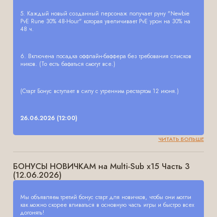
5. Каждый новый созданный персонаж получает руну "Newbie
PvE Rune 30% 48-Hour" которая увеличивает PvE урон на 30% на
48 ч.
6. Включена посадка оффлайн-баффера без требования списков
ников. (То есть бафаться смогут все.)
(Старт Бонус вступает в силу с утренним рестартом 12 июня.)
26.06.2026 (12:00)
ЧИТАТЬ БОЛЬШЕ
БОНУСЫ НОВИЧКАМ на Multi-Sub x15 Часть 3
(12.06.2026)
Мы объявляем третий бонус старт для новичков, чтобы они могли
как можно скорее вливаться в основную часть игры и быстро всех
догонять!