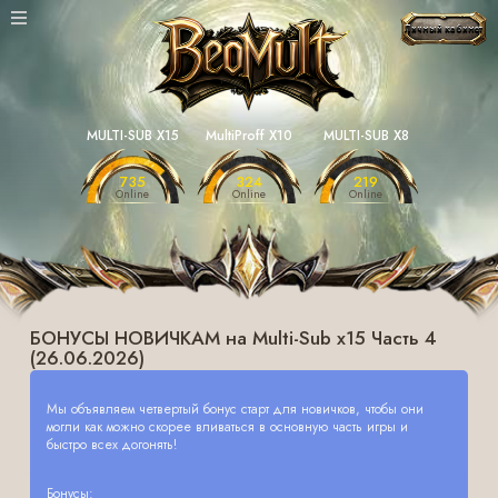
Личный кабинет
MULTI-SUB X15
MultiProff X10
MULTI-SUB X8
735
324
219
Online
Online
Online
БОНУСЫ НОВИЧКАМ на Multi-Sub x15 Часть 4
(26.06.2026)
Мы объявляем четвертый бонус старт для новичков, чтобы они
могли как можно скорее вливаться в основную часть игры и
быстро всех догонять!
Бонусы: