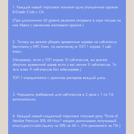
1. Каждый новый персонаж получает одно улучшенное оружие
B-Grade 5 Lvla с CA.
(При достижении 60 уровня развития отправьте в игре письмо на
ник Abeos с указанием желаемого оружия.)
2. Теперь вы можете убирать временные штрафы на саб-классы
бесплатно у NPC Erem, по количеству от ТОП 1 игрока -1 саб-
класс.
(Например, если у ТОП игрока 10 саб-классов, вы можете
обнулить временной штраф если у вас менее 9 саб-классов. То
есть взять 9 саб-классов без тайм-штрафа.)
ТОП 1 определяется с утренним рестартом каждый день.
3. Упрощены требования для саб-классов в 2 раза с 1 по 7-й
включительно.
4. Каждый новый созданный персонаж получает руну "Rune of
Newbie Premium 50% 48-Hour" которая увеличивает получаемый
опыт/дроп/спойл/адену на 50% на 48 ч. (Не умножается на ПА.)