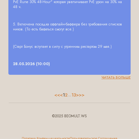
PvE Rune 30% 48-Hour" которая увеличивает PvE урон на 30% на
48 ч.
5. Включена посадка оффлайн-баффера без требования списков
ников. (То есть бафаться смогут все.)
(Старт Бонус вступает в силу с утренним рестартом 29 мая.)
28.05.2026 (10:00)
ЧИТАТЬ БОЛЬШЕ
<<
<
1
2
13
>
>>
...
©2025 BEOMULT.WS
Политика Конфендициальности
Пользовательское Соглашение