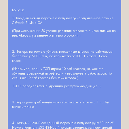
Бонусы:
1. Каждый новый персонаж получает одно улучшенное оружие
C-Grade 5 Lvla с CA.
(При достижении 50 уровня развития отправьте в игре письмо на
ник Abeos с указанием желаемого оружия.)
2. Теперь вы можете убирать временные штрафы на саб-классы
бесплатно у NPC Erem, по количеству от ТОП 1 игрока -1 саб-
класс.
(Например, если у ТОП игрока 10 саб-классов, вы можете
обнулить временной штраф если у вас менее 9 саб-классов. То
есть взять 9 саб-классов без тайм-штрафа.)
ТОП 1 определяется с утренним рестартом каждый день.
3. Упрощены требования для саб-классов в 2 раза с 1 по 7-й
включительно.
4. Каждый новый созданный персонаж получает руну "Rune of
Newbie Premium 50% 48-Hour" которая увеличивает получаемый