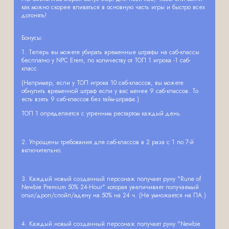
как можно скорее вливаться в основную часть игры и быстро всех
догонять!
Бонусы:
1. Теперь вы можете убирать временные штрафы на саб-классы
бесплатно у NPC Erem, по количеству от ТОП 1 игрока -1 саб-
класс.
(Например, если у ТОП игрока 10 саб-классов, вы можете
обнулить временной штраф если у вас менее 9 саб-классов. То
есть взять 9 саб-классов без тайм-штрафа.)
ТОП 1 определяется с утренним рестартом каждый день.
2. Упрощены требования для саб-классов в 2 раза с 1 по 7-й
включительно.
3. Каждый новый созданный персонаж получает руну "Rune of
Newbie Premium 50% 24-Hour" которая увеличивает получаемый
опыт/дроп/спойл/адену на 50% на 24 ч. (Не умножается на ПА.)
4. Каждый новый созданный персонаж получает руну "Newbie