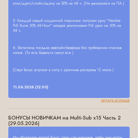
опыт/дроп/спойл/адену на 50% на 48 ч. (Не умножается на ПА.)
5. Каждый новый созданный персонаж получает руну "Newbie
PvE Rune 30% 48-Hour" которая увеличивает PvE урон на 30% на
48 ч.
6. Включена посадка оффлайн-баффера без требования списков
ников. (То есть бафаться смогут все.)
(Старт Бонус вступает в силу с утренним рестартом 12 июня.)
11.06.2026 (12:00)
ЧИТАТЬ БОЛЬШЕ
БОНУСЫ НОВИЧКАМ на Multi-Sub x15 Часть 2
(29.05.2026)
Мы объявляем второй бонус старт для новичков, чтобы они могли